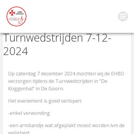
Ga
naar
de
inhoud
Turnwedstrijden 7-12-
2024
Op zaterdag 7 december 2024 mochten wij de EHBO
verzorgen tijdens de Turnwedstrijden in “De
Koggenhal” in De Goorn.
Het evenement is goed verlopen:
-enkel verwonding
-een armbandje wat afgeplakt moest worden ivm de
veiligheid.