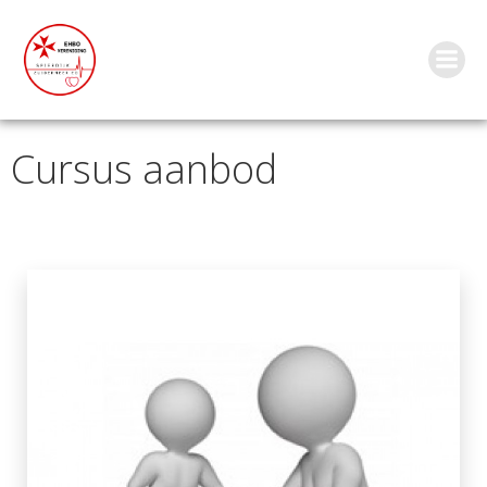
Ga
naar
de
inhoud
Cursus aanbod