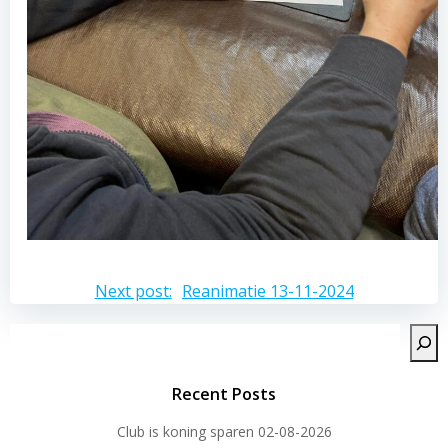
Bericht
Next post:
Reanimatie 13-11-2024
navigatie
Zoeken
Recent Posts
Club is koning sparen 02-08-2026