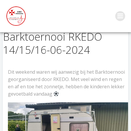
Ga
naar
de
inhoud
Barktoernooi RKEDO
14/15/16-06-2024
Dit weekend waren wij aanwezig bij het Barktoernooi
georganiseerd door RKEDO. Met veel wind en regen
en af en toe het zonnetje, hebben de kinderen lekker
gevoetbald vandaag